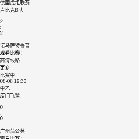
德国戊组联赛
卢比克B队
2
:
2
诺马萨特鲁普
观看比赛：
高清线路
更多
比赛中
08-08 19:30
中乙
厦门飞鹭
0
:
0
广州蒲公英
观看比赛：