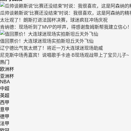
瓜帅谈赖斯说“比赛还没结束”时说：我很喜欢，这是阿森纳的精
太壮观了！朗斯打进法国杯决赛，球迷疯狂冲场庆祝
肯纳德：现场听到了MVP的呼声，得感谢詹姆斯帮我建立信心
值回票价！大连球迷现场实拍斯坦丘天外飞仙
辽宁德比气氛太燃了！将近一万大连球迷现场助威
尼克斯中场秀嘉宾！说唱歌手卡迪·B现场观战带上了宝贝儿子~
热门
欧洲杯
亚洲杯
NBA
中超
英超
西甲
意甲
德甲
法甲
欧冠