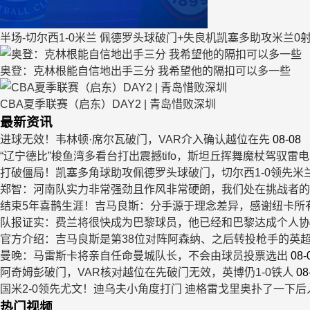
半场-切尔西1-0米兰 佩德罗头球破门+失良机凯塞多助攻米兰0
奥登：克林根能自信地出手三分 我希望他的隔扣可以多一些
CBA夏季联赛（启东）DAY2 | 青岛惜败深圳
最新资讯
进球无效！韦林顿·席尔瓦破门，VAR介入确认越位在先
08-08
“辽宁德比”梭鱼湾多看台打出震撼tifo，斯坦丘挥舞魔杖驾驭雷电
打破僵局！凯塞多角球助攻佩德罗头球破门，切尔西1-0领先米
郑智：河南队实力非常强劲且作风非常硬朗，我们处在挑战者的
结束5年喜鹊生涯！吉马良斯：分手源于理念差异，感谢纽卡所
队报证实：费兰将很快成为巴黎球员，他已经和巴黎达成个人协
官方介绍：吉马良斯是第38位对阵阿森纳、之后转投枪手的英
曼晚：马雷斯卡将亲自任命曼城队长，不会由球员投票选出
08-
阿奇姆彭破门，VAR核对越位在先破门无效，英博仍1-0铁人
08
国米2-0领先尤文！迪乌夫小角度打门 迪格雷戈里奥扑了一下后
热门视频