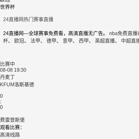
世界杯
24直播网热门赛事直播
24直播网—全球赛事免费看，高清直播无广告。
nba免费直
杯
、
欧冠
、
法甲
、
德甲
、
意甲
、
西甲
、
英超直播
、
中超直
比赛中
08-08 19:30
丹麦丁
KFUM洛斯基德
0
:
0
费雷登斯堡
观看比赛：
高清线路