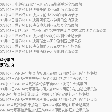
08月07日中超第22轮北京国安vs深圳新鹏城全场录像
07月04日世界杯1/16决赛哥伦比亚vs加纳全场录像
07月04日世界杯1/16决赛哥伦比亚vs加纳全场录像
07月04日世界杯1/16决赛阿根廷vs佛得角全场录像
07月04日世界杯1/16决赛澳大利亚vs埃及全场录像
07月03日U17男篮世界杯9-16排名赛中国U17-委内瑞拉U17全场录像
07月03日世界杯1/16决赛瑞士vs阿尔及利亚全场录像
07月03日世界杯1/16决赛瑞士vs阿尔及利亚全场录像
07月03日世界杯1/16决赛葡萄牙vs克罗地亚全场录像
07月03日世界杯1/16决赛西班牙vs奥地利全场录像
篮球集锦
足球集锦
08月07日WNBA常规赛洛杉矶火花89-82明尼苏达山猫全场集锦
08月07日WNBA常规赛多伦多节奏83-97波特兰火焰集锦
08月07日WNBA常规赛多伦多节奏83-97波特兰火焰集锦
08月07日WNBA常规赛洛杉矶火花89-82明尼苏达山猫全场集锦
WNBA常规赛拉斯维加斯王牌86-84印第安纳狂热全场集锦
08月07日WNBA常规赛洛杉矶火花89-82明尼苏达山猫全场集锦
WNBA常规赛拉斯维加斯王牌86-84印第安纳狂热全场集锦
WNBA常规赛拉斯维加斯王牌86-84印第安纳狂热全场集锦