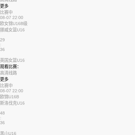
更多
比赛中
08-07 22:00
欧女锦U16B级
挪威女篮U16
29
:
36
英国女篮U16
观看比赛：
高清线路
更多
比赛中
08-07 22:00
欧锦U16B
斯洛伐克U16
48
:
36
黑山U16