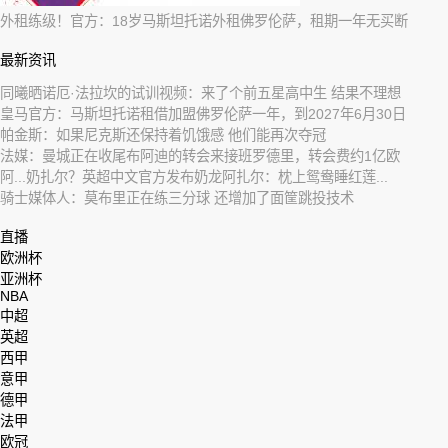
外租练级！官方：18岁马斯坦托诺外租佛罗伦萨，租期一年无买断
最新资讯
同曦晒诺厄·法拉坎的试训视频：来了个前五星高中生 结果不理想
皇马官方：马斯坦托诺租借加盟佛罗伦萨一年，到2027年6月30日
帕金斯：如果尼克斯还保持着饥饿感 他们能再次夺冠
法媒：曼城正在收尾布阿迪的转会来接班罗德里，转会费约1亿欧
阿...奶扎尔？英超中文官方发布奶龙阿扎尔：枕上鸳鸯睡红莲...
骑士媒体人：莫布里正在练三分球 还增加了面筐跳投技术
直播
欧洲杯
亚洲杯
NBA
中超
英超
西甲
意甲
德甲
法甲
欧冠