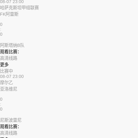
08-07 23:00
哈萨克斯坦甲组联赛
FK阿雷斯
0
:
0
阿斯塔纳B队
观看比赛：
高清线路
更多
比赛中
08-07 23:00
摩尔乙
亚洛维尼
0
:
0
尼斯波雷尼
观看比赛：
高清线路