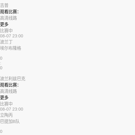
吉普
观看比赛：
高清线路
更多
比赛中
08-07 23:00
波兰丁
埃尔布隆格
0
:
0
波兰利兹巴克
观看比赛：
高清线路
更多
比赛中
08-07 23:00
立陶丙
巴提加B队
0