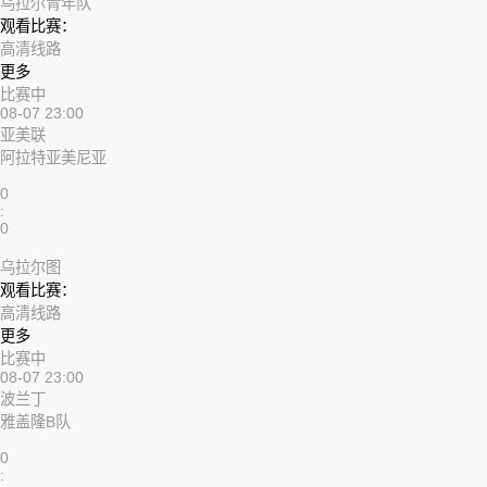
乌拉尔青年队
观看比赛：
高清线路
更多
比赛中
08-07 23:00
亚美联
阿拉特亚美尼亚
0
:
0
乌拉尔图
观看比赛：
高清线路
更多
比赛中
08-07 23:00
波兰丁
雅盖隆B队
0
: