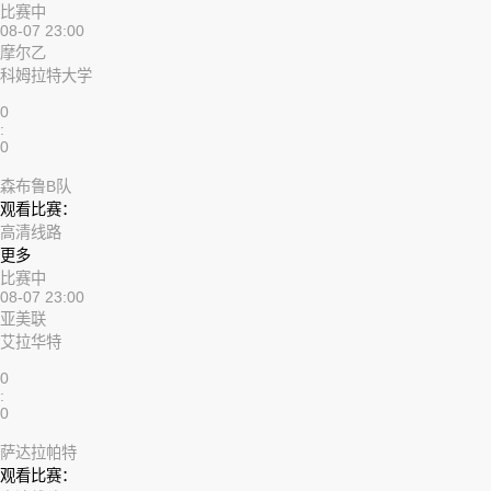
比赛中
08-07 23:00
摩尔乙
科姆拉特大学
0
:
0
森布鲁B队
观看比赛：
高清线路
更多
比赛中
08-07 23:00
亚美联
艾拉华特
0
:
0
萨达拉帕特
观看比赛：