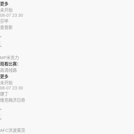
更多
未开始
08-07 23:30
芬甲
查普斯
*
:
*
MP米克力
观看比赛：
高清线路
更多
未开始
08-07 23:30
捷丁
维克梅济日奇
*
:
*
AFC洪波莱茨