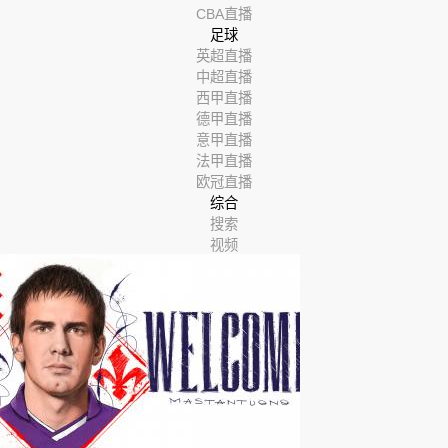
CBA直播
足球
英超直播
中超直播
西甲直播
德甲直播
意甲直播
法甲直播
欧冠直播
综合
搜索
视频