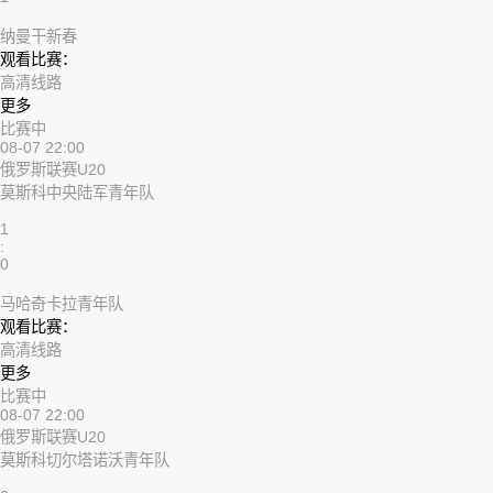
纳曼干新春
观看比赛：
高清线路
更多
比赛中
08-07 22:00
俄罗斯联赛U20
莫斯科中央陆军青年队
1
:
0
马哈奇卡拉青年队
观看比赛：
高清线路
更多
比赛中
08-07 22:00
俄罗斯联赛U20
莫斯科切尔塔诺沃青年队