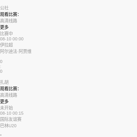
公社
观看比赛：
高清线路
更多
比赛中
08-10 00:00
伊拉超
阿尔迪法·阿贾维
0
:
0
扎胡
观看比赛：
高清线路
更多
未开始
08-10 00:15
国际友谊赛
巴林U20
*