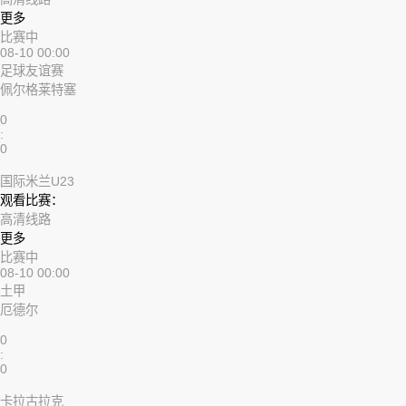
更多
比赛中
08-10 00:00
足球友谊赛
佩尔格莱特塞
0
:
0
国际米兰U23
观看比赛：
高清线路
更多
比赛中
08-10 00:00
土甲
厄德尔
0
:
0
卡拉古拉克