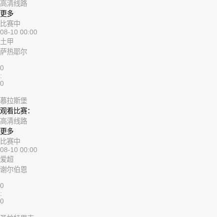
高清线路
更多
比赛中
08-10 00:00
土甲
萨热耶尔
0
:
0
慕拉斯堡
观看比赛：
高清线路
更多
比赛中
08-10 00:00
爱超
谢尔伯恩
0
:
0