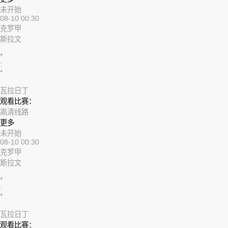
未开始
08-10 00:30
克罗甲
斯拉文
*
:
*
瓦拉日丁
观看比赛：
高清线路
更多
未开始
08-10 00:30
克罗甲
斯拉文
*
:
*
瓦拉日丁
观看比赛：