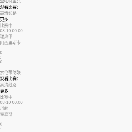
圣帕特里克
观看比赛：
高清线路
更多
比赛中
08-10 00:00
瑞典甲
阿西里斯卡
0
:
0
索伦蒂纳联
观看比赛：
高清线路
更多
比赛中
08-10 00:00
丹超
霍森斯
0
: