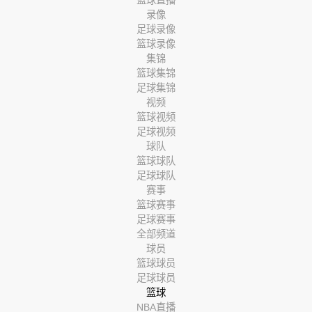
篮球直播
录像
足球录像
篮球录像
集锦
篮球集锦
足球集锦
视频
篮球视频
足球视频
球队
篮球球队
足球球队
赛事
篮球赛事
足球赛事
全部频道
球员
篮球球员
足球球员
篮球
NBA直播