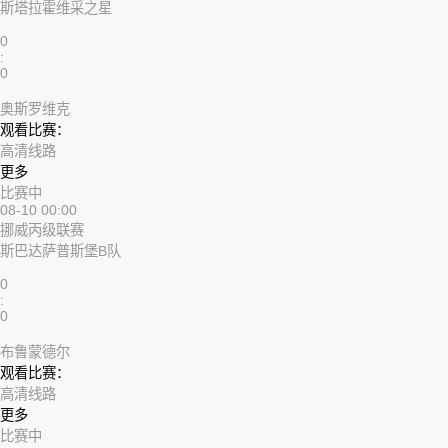
斯塔拉霍维采之星
0
:
0
奥斯罗维克
观看比赛：
高清线路
更多
比赛中
08-10 00:00
挪威丙级联赛
斯巴达萨普斯堡B队
0
:
0
布鲁蒙德尔
观看比赛：
高清线路
更多
比赛中