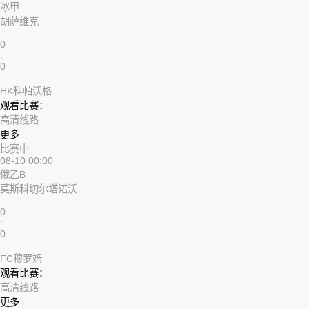
冰甲
胡萨维克
0
:
0
HK科帕沃格
观看比赛：
高清线路
更多
比赛中
08-10 00:00
俄乙B
莫斯科切尔塔诺沃
0
:
0
FC穆罗姆
观看比赛：
高清线路
更多