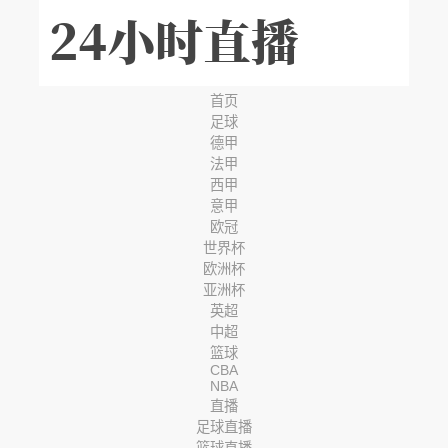
首页
足球
德甲
法甲
西甲
意甲
欧冠
世界杯
欧洲杯
亚洲杯
英超
中超
篮球
CBA
NBA
直播
足球直播