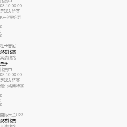
比赛中
08-10 00:00
足球友谊赛
KF拉霍维奇
0
:
0
杜卡吉尼
观看比赛：
高清线路
更多
比赛中
08-10 00:00
足球友谊赛
佩尔格莱特塞
0
:
0
国际米兰U23
观看比赛：
高清线路