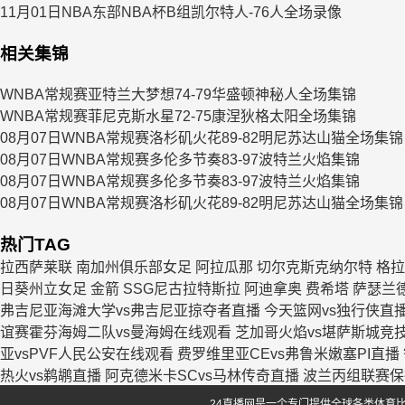
11月01日NBA东部NBA杯B组凯尔特人-76人全场录像
相关集锦
WNBA常规赛亚特兰大梦想74-79华盛顿神秘人全场集锦
WNBA常规赛菲尼克斯水星72-75康涅狄格太阳全场集锦
08月07日WNBA常规赛洛杉矶火花89-82明尼苏达山猫全场集锦
08月07日WNBA常规赛多伦多节奏83-97波特兰火焰集锦
08月07日WNBA常规赛多伦多节奏83-97波特兰火焰集锦
08月07日WNBA常规赛洛杉矶火花89-82明尼苏达山猫全场集锦
热门TAG
拉西萨莱联
南加州俱乐部女足
阿拉瓜那
切尔克斯克纳尔特
格拉
日葵州立女足
金箭
SSG尼古拉特斯拉
阿迪拿奥
费希塔
萨瑟兰德
弗吉尼亚海滩大学vs弗吉尼亚掠夺者直播
今天篮网vs独行侠直
谊赛霍芬海姆二队vs曼海姆在线观看
芝加哥火焰vs堪萨斯城竞
亚vsPVF人民公安在线观看
费罗维里亚CEvs弗鲁米嫩塞PI直播
热火vs鹈鹕直播
阿克德米卡SCvs马林传奇直播
波兰丙组联赛保
24直播网是一个专门提供全球各类体育