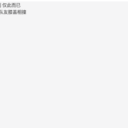
 仅此而已
与队友膝盖相撞