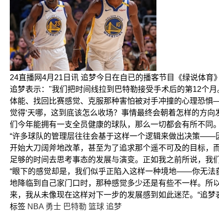
24直播网4月21日讯 追梦今日在自已的播客节目《绿说体
追梦表示："我们把时间线拉到巴特勒接受手术后的第12个
体能、找回比赛感觉、克服那种害怕被对手冲撞的心理恐惧
觉得‘天哪，这到底该怎么收场？事情最终会朝着怎样的方向
们今年能拥有一支全员健康的球队，那么一切都会有所不同。
“许多球队的管理层往往会基于这样一个逻辑来做出决策—
开始大刀阔斧地改革，甚至为了追求那个遥不可及的目标，
足够的时间去思考事态的发展与演变。正如我之前所说，我们
“眼下的感觉却是，我们似乎正陷入这样一种境地——你无
地降临到自己家门口时，那种感觉多少还是有些不一样。所
来，我从未像现在这样对下一步的发展感到如此迷茫。“追梦
标签
NBA
勇士
巴特勒
篮球
追梦