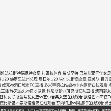
斯
达拉斯特瑞尼特女足
扎瓦拉体育
柴斯罕特
巴兰基亚青年女足
U20
佛罗里达州总理
尼日尔U20
埃尔夫斯堡女足
亚美联
百万
播
威克vs港口城市FC直播
多米甲德拉维加vs卡内罗斯在线观看
技直播
昨天热火vs奇才录像
科尼斯顿vs班克斯联队直播
澳南部女
智利女联斯波蒂瓦女篮vs塞尔吉奥女篮在线观看
欧洛巴vs萨德F
德比斯基vs索斯诺维茨在线观看
芬丙特加vs阿加特在线观看
勇
比赛在线直播的网站，为广大体育迷提供了一个便捷、快速、高清的NBA直播、高清的