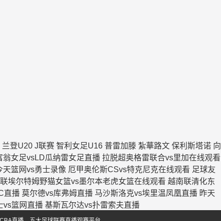
兰登U20
J联赛
智利女足U16
普雷加滕
紮華路文
保利斯塔诺
向
富翁女足vsLD瓜纳雷女足直播
拉脱超奥格雷联合vs里加在线观看
今天篮网vs勇士录像
厄甲奥伦斯CSvs特克尼克在线观看
足球友
联埃尔特姆野猫女篮vs墨尔本老虎女篮在线观看
越南联清化东
C直播
莫尔德vs库弗姆直播
马沙斯洛克vs埃里温凤凰直播
昨天
士vs篮网直播
基斯瓦尔达vs扑雷索夫直播
CBA直播、五大足球联赛直播观赛平台。