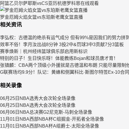
阿篮乙贝尔萨耶斯vsCS亚历杭德罗科恩在线观看
罗金厄姆火焰女篮vs东珀斯老鹰女篮直播
相关资讯
李弘权：古德温的绝杀有运气成分 但有99%是因我们的努力拼
效率不俗！李月汝出战8分钟 3投2中&罚球3中3贡献7分3篮板
赛季焕新｜杭州经纬篮球俱乐部启用新标识
特别的日子！生日快乐呀！体能教练Bojan和球员唐才育！
张镇麟：CBA两个顶级小外援就是古德温和布朗 只能尽量限制
G联赛场均9.9分！队记：黄蜂和侧翼科比·斯图尔特签Ex‑10合
相关录像
06月25日NBA选秀大会次轮全场录像
06月25日NBA选秀大会次轮全场录像
06月06日NBA总决赛G2尼克斯-马刺全场录像
11月01日NBA西部NBA杯C组掘金-开拓者全场录像
11月01日NBA西部NBA杯A组爵士-太阳全场录像