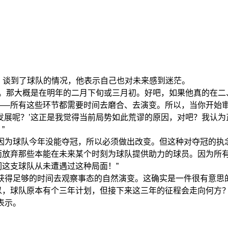
育》谈到了球队的情况，他表示自己也对未来感到迷茫。
月。那大概是在明年的二月下旬或三月初。好吧，如果他真的在
——所有这些环节都需要时间去磨合、去演变。所以，当你开始
发展呢？’这正是我觉得当前局势如此荒谬的原因，对吧？我认
”
—因为球队今年没能夺冠，所以必须做出改变。但这种对夺冠的执
而放弃那些本能在未来某个时刻为球队提供助力的球员。因为所
这支球队从未遭遇过这种局面！”
法获得足够的时间去观察事态的自然演变。这确实是一件很有意思
以，球队原本有个三年计划，但接下来这三年的征程会走向何方
表示。